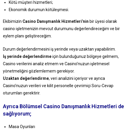
Kötü müşteri hizmetleri;
Ekonomik durumun kötüleşmesi.
Ekibimizin
Casino Danışmanlık Hizmetleri’nin
bir üyesi olarak
casino işletmenizin mevcut durumunu değerlendireceğim ve bir
eylem planı geliştireceğim.
Durum değerlendirmesini iş yerinde veya uzaktan yapabilirim.
İş yerinde değerlendirme
için bulunduğunuz bölgeye gelmem,
Casino verilerini analiz etmem ve Casino’nuzun işletmesel
yönetmeliğini gözlemlemem gerekiyor.
Uzaktan değerlendirme
, veri analizini içeriyor ve ayrıca
Casino’nuzun verileri ve kilit personelle çevrimiçi Soru-Cevap
oturumları gerektirir.
Ayrıca Bölümsel Casino Danışmanlık Hizmetleri de
sağlıyorum;
Masa Oyunları