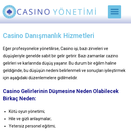
Casino Danışmanlık Hizmetleri
Eğer profesyonelce yönetilirse, Casino işi, bazı zirveleri ve
düşüşleriyle genelde sabit bir gelir getirir. Bazı zamanlar cazino
gelirleri ve karlarında düşüş yaşanır. Bu durum bir eğilim haline
geldiğinde, bu düşüşün nedeni belirlenmeli ve sonuçları iyileştirmek
için aşağıdaki düzenlemelere gidilmelidir.
Casino Gelirlerinin Düşmesine Neden Olabilecek
Birkaç Neden:
Kötü oyun yönetimi;
Hile ve gizli anlaşmalar;
Yetersiz personel eğitimi;