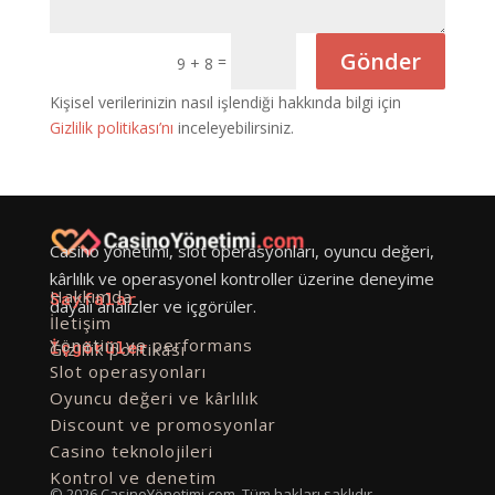
Gönder
=
9 + 8
Kişisel verilerinizin nasıl işlendiği hakkında bilgi için
Gizlilik politikası’nı
inceleyebilirsiniz.
Casino yönetimi, slot operasyonları, oyuncu değeri,
kârlılık ve operasyonel kontroller üzerine deneyime
Hakkımda
Sayfalar
dayalı analizler ve içgörüler.
İletişim
Yönetim ve performans
İçgörüler
Gizlilik politikası
Slot operasyonları
Oyuncu değeri ve kârlılık
Discount ve promosyonlar
Casino teknolojileri
Kontrol ve denetim
© 2026 CasinoYönetimi.com. Tüm hakları saklıdır.