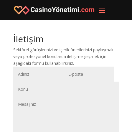
İletişim
Sektörel görüşlerinizi ve içerik önerilerinizi paylaşmak
veya profesyonel konularda iletişime geçmek için
aşağıdaki formu kullanabilirsiniz.